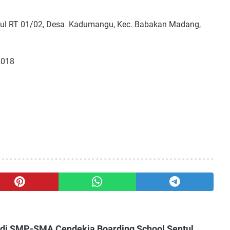
tul RT 01/02, Desa Kadumangu, Kec. Babakan Madang,
2018
 di SMP-SMA Cendekia Boarding School Sentul