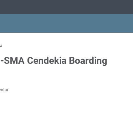
KA
P-SMA Cendekia Boarding
entar